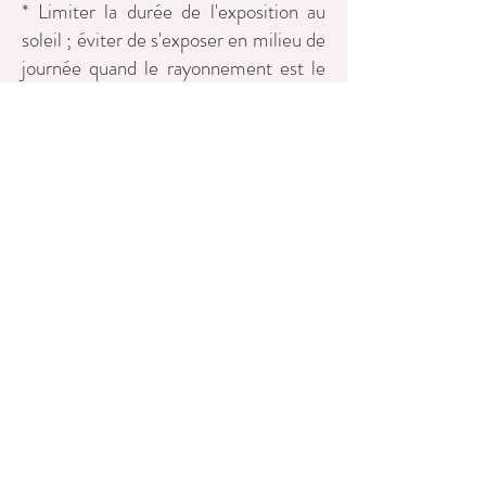
* Limiter la durée de l'exposition au
soleil ; éviter de s'exposer en milieu de
journée quand le rayonnement est le
plus intense ; porter des vêtements
couvrants et un chapeau à larges bords
; utiliser des crèmes solaires à indice
de protection élevé et renouveler
fréquemment les applications.
* Contrairement à des idées reçues,
les rayons ultra-violets (UV) des
appareils de bronzage ne préparent
pas la peau au soleil. Pire, ils peuvent
eux aussi provoquer des cancers de la
peau, dont des mélanomes.